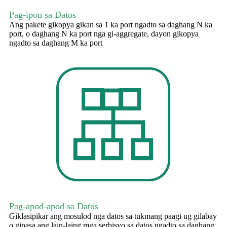
Pag-ipon sa Datos
Ang pakete gikopya gikan sa 1 ka port ngadto sa daghang N ka
port, o daghang N ka port nga gi-aggregate, dayon gikopya
ngadto sa daghang M ka port
Pag-apod-apod sa Datos
Giklasipikar ang mosulod nga datos sa tukmang paagi ug gilabay
o gipasa ang lain-laing mga serbisyo sa datos ngadto sa daghang