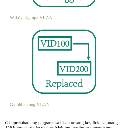
Wala’y Tag nga VLAN
Gipulihan ang VLAN
Gisuportahan ang pagpares sa bisan unsang key field sa unang
128 bytes sa usa ka packet. Mahimo ipasibo sa tiggamit ang