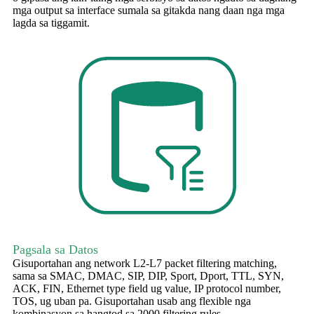
mga output sa interface sumala sa gitakda nang daan nga mga
lagda sa tiggamit.
Pagsala sa Datos
Gisuportahan ang network L2-L7 packet filtering matching,
sama sa SMAC, DMAC, SIP, DIP, Sport, Dport, TTL, SYN,
ACK, FIN, Ethernet type field ug value, IP protocol number,
TOS, ug uban pa. Gisuportahan usab ang flexible nga
kombinasyon sa hangtod sa 2000 filtering rules.