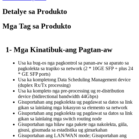
Detalye sa Produkto
Mga Tag sa Produkto
1- Mga Kinatibuk-ang Pagtan-aw
Usa ka bug-os nga pagkontrol sa panan-aw sa aparato sa
pagkolekta sa trapiko sa network (2 * 10GE SFP + plus 24
* GE SFP ports)
Usa ka kompletong Data Scheduling Management device
(duplex Rx/Tx processing)
Usa ka kompleto nga pre-processing ug re-distribution
device (bidirectional bandwidth 44Gbps)
Gisuportahan ang pagkolekta ug pagdawat sa datos sa link
gikan sa lainlaing mga lokasyon sa elemento sa network
Gisuportahan ang pagkolekta ug pagdawat sa datos sa link
gikan sa lainlaing mga switch routing node
Gisuportahan nga hilaw nga pakete nga nakolekta, giila,
gisusi, gisumada sa estadistika ug gimarkahan
Gisuportahan ang LAN/WAN mode; Gisuportahan ang