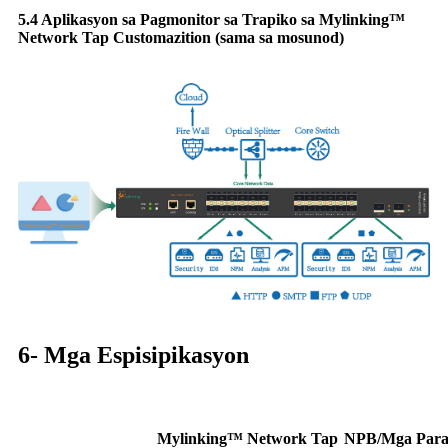
5.4 Aplikasyon sa Pagmonitor sa Trapiko sa Mylinking™
Network Tap Customazition (sama sa mosunod)
6- Mga Espisipikasyon
Mylinking™ Network Tap
NPB
/
Mga Para