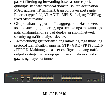
packet filtering ug forwarding base sa source port,
quintuple standard protocol domain, source/destination
MAC address, IP fragment, transport layer port range,
Ethernet type field, VLANID, MPLS label, ug TCPFlag
fixed offset feature.
Gisuportahan ang port traffic aggregation, Hash diversion,
load balancing, ug filtering, nga flexible nga makatubag sa
mga kinahanglanon sa pag-deploy sa imong network
security ug traffic analysis device.
Awtomatikong gisuportahan ang lain-laing mga tunneling
protocol identification sama sa GTP / GRE / PPTP / L2TP
/ PPPOE. Mahitungod sa user configuration, ang traffic
output strategy mahimong ipatuman sumala sa sulod o
gawas nga layer sa tunnel.
ML-TAP-2610