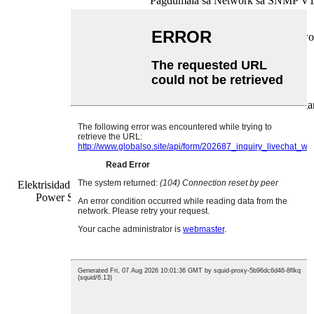
Pagdumala sa Network sa SNMP V
Pagdumala sa TELNET/SSH Netwo
Protokol sa SYSLOG
Function sa pag-authenticate sa tigga
Gi-rate nga boltahe sa suplay
Gi-rate nga frequency sa kuryente
Elektrisidad (1+1 Redundant
Power System-RPS)
Gi-rate nga input current
Gi-rate nga function sa kuryente
Temperatura sa Pag-operate