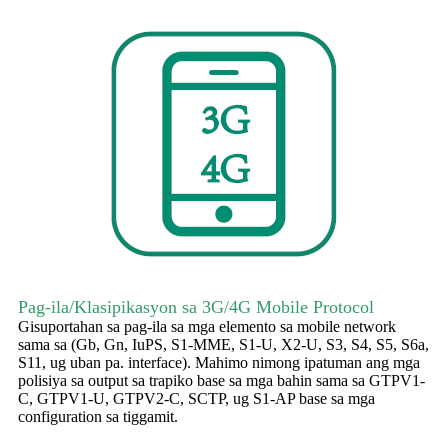
Pag-ila/Klasipikasyon sa 3G/4G Mobile Protocol
Gisuportahan sa pag-ila sa mga elemento sa mobile network
sama sa (Gb, Gn, IuPS, S1-MME, S1-U, X2-U, S3, S4, S5, S6a,
S11, ug uban pa. interface). Mahimo nimong ipatuman ang mga
polisiya sa output sa trapiko base sa mga bahin sama sa GTPV1-
C, GTPV1-U, GTPV2-C, SCTP, ug S1-AP base sa mga
configuration sa tiggamit.