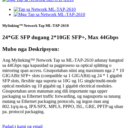
Mylinking™ Network Tap ML-TAP-2610
24*GE SFP dugang 2*10GE SFP+, Max 44Gbps
Mubo nga Deskripsyon:
Ang Mylinking™ Network Tap sa ML-TAP-2610 adunay hangtod
sa 44Gbps nga kapasidad sa pagproseso sa optical splitting o
mirroring span access. Gisuportahan niini ang maximum nga 2 * 10
GIGABit SFP+ slots (compatible sa 1 GIGABit) ug 24 * 1 gigabit
SFP slots, flexible nga suporta sa 10G ug 1G single/multi-mode
optical modules ug 10 gigabit ug 1 gigabit electrical modules.
Gisuportahan aron matuman ang dili importante nga upper
packaging sa Ethernet traffic forwarding, ug nagsuporta sa tanang
matang sa Ethernet packaging protocols, ug ingon man ang
802.1q/q-in-q, IPX/SPX, MPLS, PPPO, ISL, GRE, PPTP ug uban
pa. protocol packaging.
Padad-i kami og email