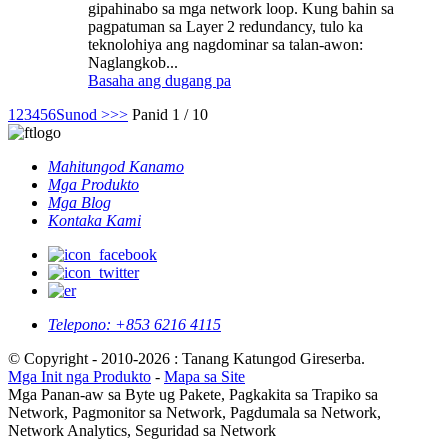
gipahinabo sa mga network loop. Kung bahin sa
pagpatuman sa Layer 2 redundancy, tulo ka
teknolohiya ang nagdominar sa talan-awon:
Naglangkob...
Basaha ang dugang pa
1
2
3
4
5
6
Sunod >
>>
Panid 1 / 10
Mahitungod Kanamo
Mga Produkto
Mga Blog
Kontaka Kami
Telepono:
+853 6216 4115
© Copyright - 2010-2026 : Tanang Katungod Gireserba.
Mga Init nga Produkto
-
Mapa sa Site
Mga Panan-aw sa Byte ug Pakete, Pagkakita sa Trapiko sa
Network, Pagmonitor sa Network, Pagdumala sa Network,
Network Analytics, Seguridad sa Network