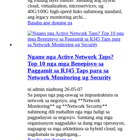
ug routing layer mismo. Samtang ang hybrid
cloud, virtualization, microservices, ug
40G/100G high-speed links nahimong standard,
ang legacy monitoring archi...
Basaha ang dugang pa
Ngano nga Active Network Taps?
Top 10 nga mga Benepisyo sa
Paggamit sa RJ45 Taps para sa
Network Monitoring ug Security
ni admin niadtong 26-05-07
Sa paspas nga pag-uswag sa imprastraktura sa
network sa negosyo, ang **Network
Monitoring** ug **Network Security**
nahimong dili mabalhin nga mga haligi sa
pagpadayon sa negosyo. Samtang ang mga
organisasyon nagpadako sa ilang mga operasyon,
nagsagop sa mga arkitektura sa hybrid cloud, ug
nagdumala sa pagdugang...
Basaha ang dugang pa