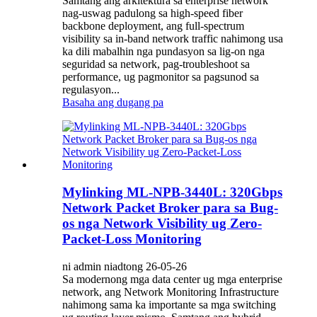
Samtang ang arkitektura sa enterprise network
nag-uswag padulong sa high-speed fiber
backbone deployment, ang full-spectrum
visibility sa in-band network traffic nahimong usa
ka dili mabalhin nga pundasyon sa lig-on nga
seguridad sa network, pag-troubleshoot sa
performance, ug pagmonitor sa pagsunod sa
regulasyon...
Basaha ang dugang pa
Mylinking ML‑NPB‑3440L: 320Gbps
Network Packet Broker para sa Bug-
os nga Network Visibility ug Zero-
Packet-Loss Monitoring
ni admin niadtong 26-05-26
Sa modernong mga data center ug mga enterprise
network, ang Network Monitoring Infrastructure
nahimong sama ka importante sa mga switching