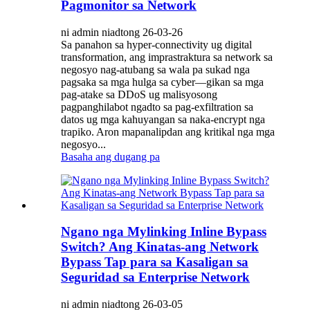
Pagmonitor sa Network
ni admin niadtong 26-03-26
Sa panahon sa hyper-connectivity ug digital
transformation, ang imprastraktura sa network sa
negosyo nag-atubang sa wala pa sukad nga
pagsaka sa mga hulga sa cyber—gikan sa mga
pag-atake sa DDoS ug malisyosong
pagpanghilabot ngadto sa pag-exfiltration sa
datos ug mga kahuyangan sa naka-encrypt nga
trapiko. Aron mapanalipdan ang kritikal nga mga
negosyo...
Basaha ang dugang pa
Ngano nga Mylinking Inline Bypass
Switch? Ang Kinatas-ang Network
Bypass Tap para sa Kasaligan sa
Seguridad sa Enterprise Network
ni admin niadtong 26-03-05