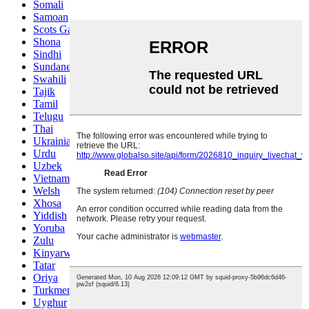
Somali
Samoan
Scots Gaelic
Shona
Sindhi
Sundanese
Swahili
Tajik
Tamil
Telugu
Thai
Ukrainian
Urdu
Uzbek
Vietnamese
Welsh
Xhosa
Yiddish
Yoruba
Zulu
Kinyarwanda
Tatar
Oriya
Turkmen
Uyghur