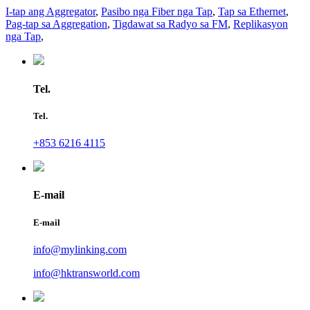
I-tap ang Aggregator
,
Pasibo nga Fiber nga Tap
,
Tap sa Ethernet
,
Pag-tap sa Aggregation
,
Tigdawat sa Radyo sa FM
,
Replikasyon
nga Tap
,
Tel.
Tel.
+853 6216 4115
E-mail
E-mail
info@mylinking.com
info@hktransworld.com