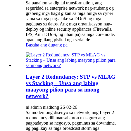
Sa panahon sa digital transformation, ang
seguridad sa enterprise network nag-atubang og
grabeng mga hagit gikan sa mga hulga sa cyber
sama sa mga pag-atake sa DDoS ug mga
paglapas sa datos. Ang mga organisasyon nag-
deploy og inline security appliances (Firewalls,
IPS, Anti-DDoS, ug uban pa) sa mga core node,
apan ang ilang pisikal nga serial de...
Basaha ang dugang pa
Layer 2 Redundancy: STP vs MLAG
vs Stacking – Unsa ang labing
maayong pilion para sa imong
network?
ni admin niadtong 26-02-26
Sa modernong disenyo sa network, ang Layer 2
redundancy dili mausab aron masiguro ang
pagpadayon sa negosyo, pagminus sa downtime,
ug paglikay sa mga broadcast storm nga