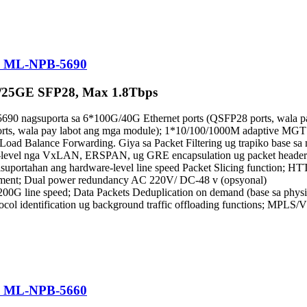
B) ML-NPB-5690
25GE SFP28, Max 1.8Tbps
 nagsuporta sa 6*100G/40G Ethernet ports (QSFP28 ports, wala pa
orts, wala pay labot ang mga module); 1*10/100/1000M adaptive M
Load Balance Forwarding. Giya sa Packet Filtering ug trapiko base sa 
are-level nga VxLAN, ERSPAN, ug GRE encapsulation ug packet header
suportahan ang hardware-level line speed Packet Slicing function; H
t; Dual power redundancy AC 220V/ DC-48 v (opsyonal)
200G line speed; Data Packets Deduplication on demand (base sa physic
tocol identification ug background traffic offloading functions; MP
B) ML-NPB-5660