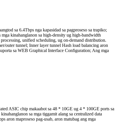
tod sa 6.4Tbps nga kapasidad sa pagproseso sa trapiko;
 sa mga kinahanglanon sa high-density ug high-bandwidth
d processing, unified scheduling, ug on-demand distribution.
r/outer tunnel; Inner layer tunnel Hash load balancing aron
uporta sa WEB Graphical Interface Configuration; Ang mga
ted ASIC chip makaabot sa 48 * 10GE ug 4 * 100GE ports sa
kinahanglanon sa mga tiggamit alang sa centralized data
Gbps aron maproseso pag-usab, aron matubag ang mga