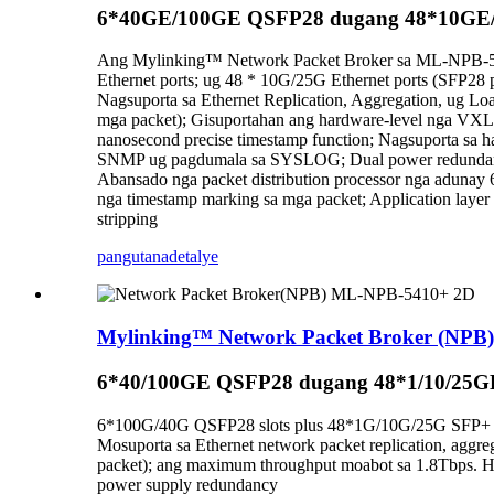
6*40GE/100GE QSFP28 dugang 48*10GE/
Ang Mylinking™ Network Packet Broker sa ML-NPB-5660
Ethernet ports; ug 48 * 10G/25G Ethernet ports (SFP
Nagsuporta sa Ethernet Replication, Aggregation, ug Load
mga packet); Gisuportahan ang hardware-level nga VX
nanosecond precise timestamp function; Nagsuporta sa 
SNMP ug pagdumala sa SYSLOG; Dual power redundan
Abansado nga packet distribution processor nga adunay
nga timestamp marking sa mga packet; Application laye
stripping
pangutana
detalye
Mylinking™ Network Packet Broker (NP
6*40/100GE QSFP28 dugang 48*1/10/25G
6*100G/40G QSFP28 slots plus 48*1G/10G/25G SFP+ sl
Mosuporta sa Ethernet network packet replication, aggrega
packet); ang maximum throughput moabot sa 1.8Tbps
power supply redundancy