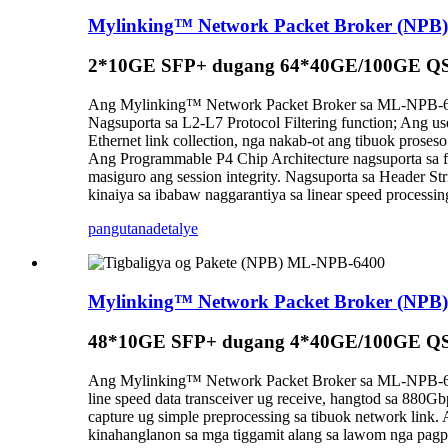
Mylinking™ Network Packet Broker (NP
2*10GE SFP+ dugang 64*40GE/100GE QS
Ang Mylinking™ Network Packet Broker sa ML-NPB-6410
Nagsuporta sa L2-L7 Protocol Filtering function; Ang us
Ethernet link collection, nga nakab-ot ang tibuok proseso
Ang Programmable P4 Chip Architecture nagsuporta sa fle
masiguro ang session integrity. Nagsuporta sa Header
kinaiya sa ibabaw naggarantiya sa linear speed processi
pangutana
detalye
Mylinking™ Network Packet Broker (NP
48*10GE SFP+ dugang 4*40GE/100GE Q
Ang Mylinking™ Network Packet Broker sa ML-NPB-640
line speed data transceiver ug receive, hangtod sa 880G
capture ug simple preprocessing sa tibuok network li
kinahanglanon sa mga tiggamit alang sa lawom nga pagpr