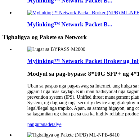
Mylinking™ Network Packet B...
Mylinking™ Network Packet B...
Tigbaligya og Pakete sa Network
Mylinking™ Network Packet Broker ug In
Modyul sa pag-bypass: 8*10G SFP+ ug 4
Uban sa paspas nga pag-uswag sa Internet, ang hulga s
gigamit nga mas kaylap. Kini man tradisyonal nga kagami
prevention system (IPS), Unified threat management plat
System, ug daghang mga security device ang gi-deploy 
legal/ilegal nga trapiko. Apan, sa samang higayon, ang 
sa kagamitan ug uban pa sa usa ka highly reliable produ
pangutana
detalye