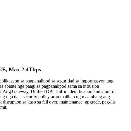
GE, Max 2.4Tbps
aplikasyon sa pagpanalipod sa seguridad sa impormasyon ang
as abante nga paagi sa pagpanalipod sama sa intrusion
m
Ang Gateway, Unified DPI Traffic Identification and Control
g nga data security policy aron mailhan ug maatubang ang
sruption sa kaso sa fail over, maintenance, upgrade, pag-ilis
mit.