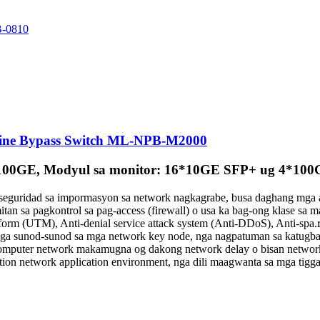
line Bypass Switch ML-NPB-M2000
*100GE, Modyul sa monitor: 16*10GE SFP+ ug 4*100
a seguridad sa impormasyon sa network nagkagrabe, busa daghang mga 
tan sa pagkontrol sa pag-access (firewall) o usa ka bag-ong klase sa m
form (UTM), Anti-denial service attack system (Anti-DDoS), Anti-spa.
nga sunod-sunod sa mga network key node, nga nagpatuman sa katugban
computer network makamugna og dakong network delay o bisan network di
ction network application environment, nga dili maagwanta sa mga tigga