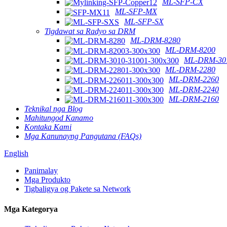
ML-SFP-CX
ML-SFP-MX
ML-SFP-SX
Tigdawat sa Radyo sa DRM
ML-DRM-8280
ML-DRM-8200
ML-DRM-301
ML-DRM-2280
ML-DRM-2260
ML-DRM-2240
ML-DRM-2160
Teknikal nga Blog
Mahitungod Kanamo
Kontaka Kami
Mga Kanunayng Pangutana (FAQs)
English
Panimalay
Mga Produkto
Tigbaligya og Pakete sa Network
Mga Kategorya