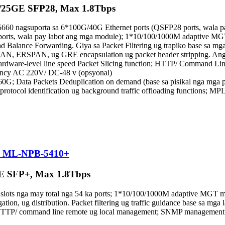
25GE SFP28, Max 1.8Tbps
 nagsuporta sa 6*100G/40G Ethernet ports (QSFP28 ports, wala pa
28 ports, wala pay labot ang mga module); 1*10/100/1000M adaptiv
 Balance Forwarding. Giya sa Packet Filtering ug trapiko base sa mga 
LAN, ERSPAN, ug GRE encapsulation ug packet header stripping. An
hardware-level line speed Packet Slicing function; HTTP/ Command Li
cy AC 220V/ DC-48 v (opsyonal)
 60G; Data Packets Deduplication on demand (base sa pisikal nga mga
r protocol identification ug background traffic offloading function
B) ML-NPB-5410+
E SFP+, Max 1.8Tbps
ots nga may total nga 54 ka ports; 1*10/100/1000M adaptive MGT
tion, ug distribution. Packet filtering ug traffic guidance base sa mga 
. HTTP/ command line remote ug local management; SNMP manageme