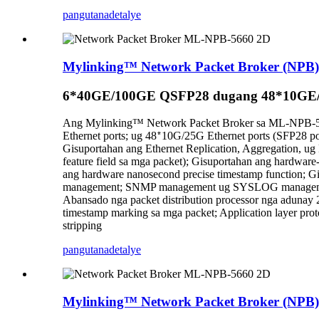
pangutana
detalye
Mylinking™ Network Packet Broker (NP
6*40GE/100GE QSFP28 dugang 48*10GE/
Ang Mylinking™ Network Packet Broker sa ML-NPB-5690
Ethernet ports; ug 48
*
10G/25G Ethernet ports (SFP28 p
Gisuportahan ang Ethernet Replication, Aggregation, ug 
feature field sa mga packet); Gisuportahan ang hardw
ang hardware nanosecond precise timestamp function; Gi
management; SNMP management ug SYSLOG managemen
Abansado nga packet distribution processor nga adunay 
timestamp marking sa mga packet; Application layer pro
stripping
pangutana
detalye
Mylinking™ Network Packet Broker (NP