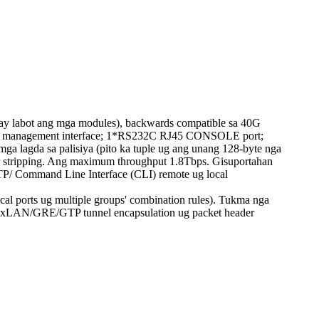
y labot ang mga modules), backwards compatible sa 40G
GT management interface; 1*RS232C RJ45 CONSOLE port;
mga lagda sa palisiya (pito ka tuple ug ang unang 128-byte nga
 stripping. Ang maximum throughput 1.8Tbps. Gisuportahan
TTP/ Command Line Interface (CLI) remote ug local
al ports ug multiple groups' combination rules). Tukma nga
LS/VxLAN/GRE/GTP tunnel encapsulation ug packet header