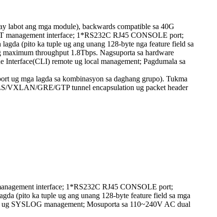
y labot ang mga module), backwards compatible sa 40G
e MGT management interface; 1*RS232C RJ45 CONSOLE port;
lagda (pito ka tuple ug ang unang 128-byte nga feature field sa
g maximum throughput 1.8Tbps. Nagsuporta sa hardware
ne Interface(CLI) remote ug local management; Pagdumala sa
 port ug mga lagda sa kombinasyon sa daghang grupo). Tukma
s; MPLS/VXLAN/GRE/GTP tunnel encapsulation ug packet header
 management interface; 1*RS232C RJ45 CONSOLE port;
lagda (pito ka tuple ug ang unang 128-byte feature field sa mga
nt ug SYSLOG management; Mosuporta sa 110~240V AC dual