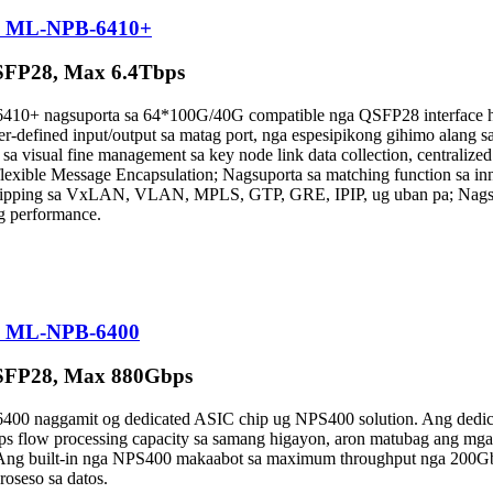
B) ML-NPB-6410+
FP28, Max 6.4Tbps
+ nagsuporta sa 64*100G/40G compatible nga QSFP28 interface hang
er-defined input/output sa matag port, nga espesipikong gihimo alang
 sa visual fine management sa key node link data collection, centralize
xible Message Encapsulation; Nagsuporta sa matching function sa inne
 Stripping sa VxLAN, VLAN, MPLS, GTP, GRE, IPIP, ug uban pa; Nags
ng performance.
B) ML-NPB-6400
SFP28, Max 880Gbps
0 naggamit og dedicated ASIC chip ug NPS400 solution. Ang dedica
bps flow processing capacity sa samang higayon, aron matubag ang mga 
nk. Ang built-in nga NPS400 makaabot sa maximum throughput nga 200
oseso sa datos.